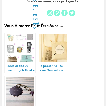
Vous avez aimé, alors partagez ! ♥
Vous Aimerez Peut-Être Aussi...
Idées cadeaux
Je personnalise
pour un joli Noël ♥
avec Tostadora
[Concours]