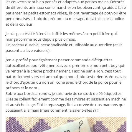
les couverts sont bien pensés et adaptés aux petites mains. Décorés
de différents animaux sur le manche (en les observant, ça aide à faire
patienter les petits estomacs vides), ils ont l’avantage de pouvoir être
personnalisés : choix du prénom ou message, de la taille de la police
et de la couleur.
Je n’ai pas résisté à l’envie d’offrir les mêmes à son petit frère qui
mange comme nous depuis plus 6 mois.
Un cadeau durable, personnalisable et utilisable au quotidien (et ils
passent au lave-vaisselle).
J’en ai profité pour également passer commande d’
étiquettes
autocollantes
pour vêtements avec le prénom de mon petit boy qui
va rentrer à la crèche prochainement. Fasciné par le lion, c’est tout
naturellement vers cet animal que mon choix s’est orienté. Vous avez
le choix d’ajouter ou non un icône avec le choix de la police pour le
prénom et le nom.
Sobre aux bords arrondis, je suis ravie de ce stock de 96 étiquettes.
Elles se collent facilement comme des timbres et passent en machine
et au sèche-linge. Fini le repassage, fini la corvée de nos mamans qui
cousaient à la main (mais comment faisaient-elles ?) !!!