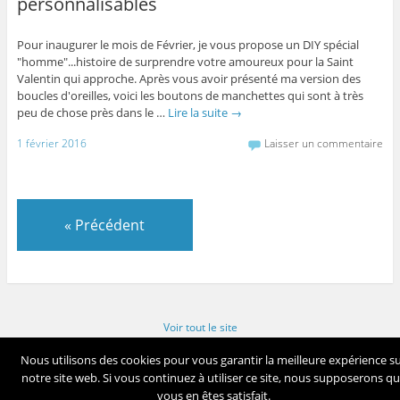
personnalisables
Pour inaugurer le mois de Février, je vous propose un DIY spécial
"homme"...histoire de surprendre votre amoureux pour la Saint
Valentin qui approche. Après vous avoir présenté ma version des
boucles d'oreilles, voici les boutons de manchettes qui sont à très
peu de chose près dans le …
Lire la suite
→
1 février 2016
Laisser un commentaire
«
Précédent
Voir tout le site
Now Available!
Download WordPress for Android
Nous utilisons des cookies pour vous garantir la meilleure expérience s
notre site web. Si vous continuez à utiliser ce site, nous supposerons q
vous en êtes satisfait.
Fièrement propulsé par WordPress