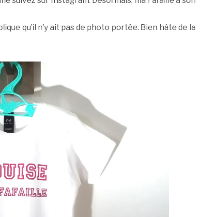
me suivez sur Instagram. Désormais, ma Fafaille a son
lique qu’il n’y ait pas de photo portée. Bien hâte de la
Ca
To
m
ar