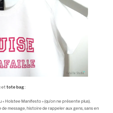
c
et
tote bag
:
u « Holstee Manifesto » (qu’on ne présente plus).
 de message, histoire de rappeler aux gens, sans en