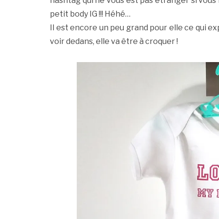
hashtag qui ne vous est pas étranger si vous 
petit body IG !!! Héhé…
Il est encore un peu grand pour elle ce qui exp
voir dedans, elle va être à croquer !