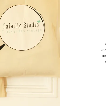
se
mo