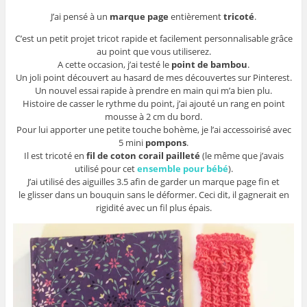
J’ai pensé à un
marque page
entièrement
tricoté
.
C’est un petit projet tricot rapide et facilement personnalisable grâce
au point que vous utiliserez.
A cette occasion, j’ai testé le
point de bambou
.
Un joli point découvert au hasard de mes découvertes sur Pinterest.
Un nouvel essai rapide à prendre en main qui m’a bien plu.
Histoire de casser le rythme du point, j’ai ajouté un rang en point
mousse à 2 cm du bord.
Pour lui apporter une petite touche bohème, je l’ai accessoirisé avec
5 mini
pompons
.
Il est tricoté en
fil de coton corail pailleté
(le même que j’avais
utilisé pour cet
ensemble pour bébé
).
J’ai utilisé des aiguilles 3.5 afin de garder un marque page fin et
le glisser dans un bouquin sans le déformer. Ceci dit, il gagnerait en
rigidité avec un fil plus épais.