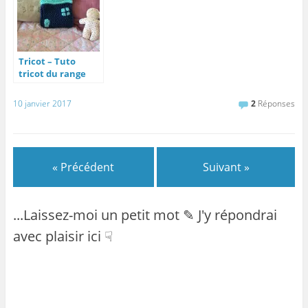
Tricot – Tuto
tricot du range
pyjama maison
10 janvier 2017
2
Réponses
« Précédent
Suivant »
...Laissez-moi un petit mot ✎ J'y répondrai
avec plaisir ici ☟