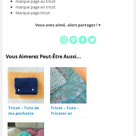
marque page au tricot
marque page en tricot
Marque page tricot
Vous avez aimé, alors partagez ! ♥
Vous Aimerez Peut-Être Aussi...
Tricot – Tuto de
Tricot – Tuto –
ma pochette
Tricoter et
Moussaillonne
doubler un plaid
pour bébé