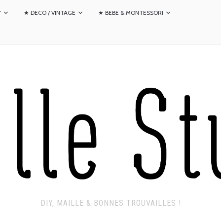
Y
★ DECO / VINTAGE
★ BEBE & MONTESSORI
DIY, MAILLE & BONNES TROUVAILLES !