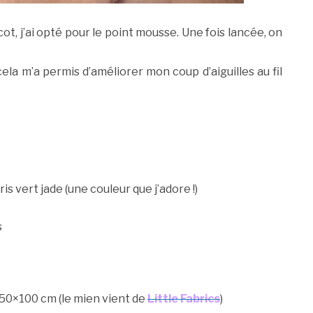
ot, j’ai opté pour le point mousse. Une fois lancée, on
Ca
la m’a permis d’améliorer mon coup d’aiguilles au fil
ris vert jade (une couleur que j’adore !)
To
m
ar
s
: 50×100 cm (le mien vient de
Little Fabrics
)