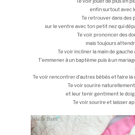
Te voir jouer de plus en p
enfin surtout avec l
Te retrouver dans des p
sur le ventre avec ton petit nez qui dé
Te voir prononcer des dou
mais toujours attendri
Te voir incliner la main de gauche 
T’emmener à un baptême puis à un mariage 
Te voir rencontrer d’autres bébés et faire l
Te voir sourire naturellemen
et leur tenir gentiment le doig
Te voir sourire et laisser a