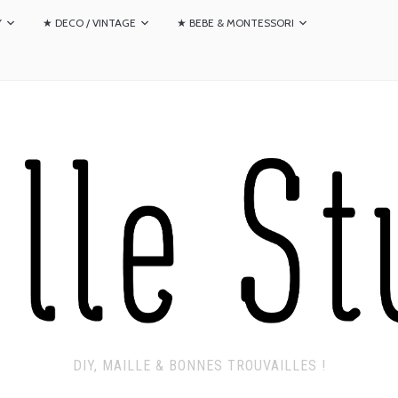
Y
★ DECO / VINTAGE
★ BEBE & MONTESSORI
DIY, MAILLE & BONNES TROUVAILLES !