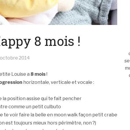
appy 8 mois !
 octobre 2014
se
mo
etite Louise a
8 mois
!
ogression
horizontale, verticale et vocale :
 la position assise qui te fait pencher
autre comme un petit culbuto
 de te voir faire la belle en moon walk façon petit crabe
 (on est toujours mieux hors périmètre, non ?)