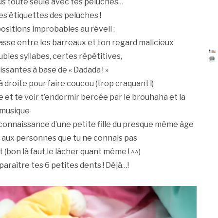
lus toute seule avec tes peluches…
es étiquettes des peluches !
ositions improbables au réveil :
passe entre les barreaux et ton regard malicieux
bles syllabes, certes répétitives,
ssantes à base de « Dadada ! »
à droite pour faire coucou (trop craquant !)
et te voir t’endormir bercée par le brouhaha et la
musique
a connaissance d’une petite fille du presque même âge
t aux personnes que tu ne connais pas
t (bon là faut le lâcher quant même ! ^^)
pparaître tes 6 petites dents ! Déjà…!