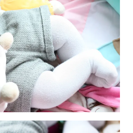
Ca
To
m
ar