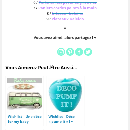
6 /
Porte-cartes postales gris acier
7 /
Paniers cordes peints à la main
8 /
Infuseur baleine
9 /
Plateaux Kaleido
♥
Vous avez aimé, alors partagez ! ♥
Vous Aimerez Peut-Être Aussi...
Wishlist – Une déco
Wishlist – Déco
for my baby
« pump it » ! ♥