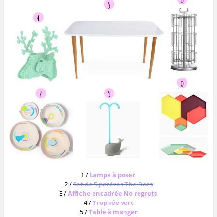
1 /
Lampe à poser
2 /
Set de 5 patères The Dots
3 /
Affiche encadrée No regrets
4 /
Trophée vert
5 /
Table à manger