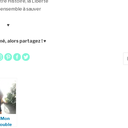
re Histoire, la Liberté
, ensemble à sauver
♥
é, alors partagez ! ♥
– Mon
ouble