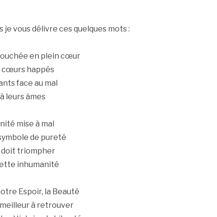
rs je vous délivre ces quelques mots :
Ca
touchée en plein cœur
 cœurs happés
ants face au mal
 à leurs âmes
nité mise à mal
To
 symbole de pureté
m
 doit triompher
ar
cette inhumanité
otre Espoir, la Beauté
meilleur à retrouver