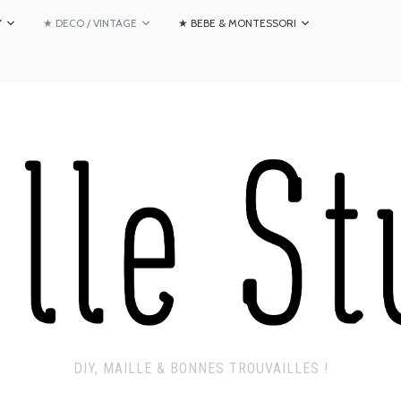
Y
★ DECO / VINTAGE
★ BEBE & MONTESSORI
DIY, MAILLE & BONNES TROUVAILLES !