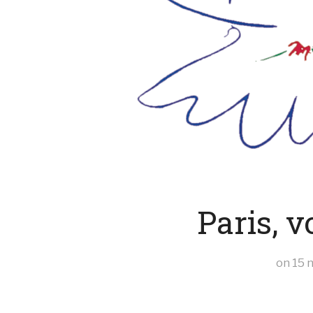
Paris, v
on
15 