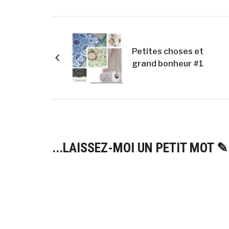
vie au vert –
loop
Bye bye Paris !
Petites choses et
grand bonheur #1
...LAISSEZ-MOI UN PETIT MOT ✎