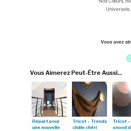
Nos Cœurs, not
Universels
Vous avez aim
Vous Aimerez Peut-Être Aussi...
Départ pour
Tricot – Trendy
Tricot 
une nouvelle
châle chéri
snood d