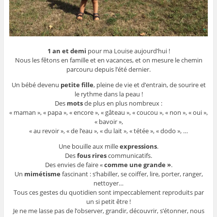
1 an et demi
pour ma Louise aujourd’hui !
Nous les fêtons en famille et en vacances, et on mesure le chemin
parcouru depuis l’été dernier.
Un bébé devenu
petite fille
, pleine de vie et d’entrain, de sourire et
le rythme dans la peau !
Des
mots
de plus en plus nombreux :
« maman », « papa », « encore », « gâteau », « coucou », « non », « oui »,
« bavoir »,
« au revoir », « de l’eau », « du lait », « tétée », « dodo », …
Une bouille aux mille
expressions
.
Des
fous rires
communicatifs.
Des envies de faire «
comme une grande »
.
Un
mimétisme
fascinant : s’habiller, se coiffer, lire, porter, ranger,
nettoyer…
Tous ces gestes du quotidien sont impeccablement reproduits par
un si petit être !
Je ne me lasse pas de l’observer, grandir, découvrir, s’étonner, nous