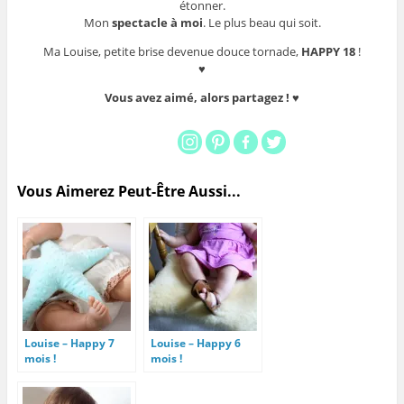
étonner.
Mon
spectacle à moi
. Le plus beau qui soit.
Ma Louise, petite brise devenue douce tornade,
HAPPY 18
!
♥
Vous avez aimé, alors partagez ! ♥
Vous Aimerez Peut-Être Aussi...
Louise – Happy 7
Louise – Happy 6
mois !
mois !