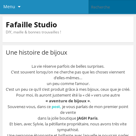
Menu
Fafaille Studio
DIY, maille & bonnes trouvailles !
Une histoire de bijoux
La vie réserve parfois de belles surprises.
C’est souvent lorsqu’on ne cherche pas que les choses viennent
d’elles-mêmes…
un peu comme l’amour.
C’est un peu ce qu’il s’est produit grâce à mes bijoux, ceux que je créé.
Pour moi, ils auront justement été la « clé » vers une autre
« aventure de bijoux »
.
Souvenez-vous, dans ce
post
,
je vous parlais
de mon premier point
de vente
dans la jolie boutique
JAGH Paris
.
Et bien, avec Sylvie, la pétillante propriétaire, nous avons très vite
sympathisé.
Une personne étonnante et brillante avec laquelle je pourrais parler