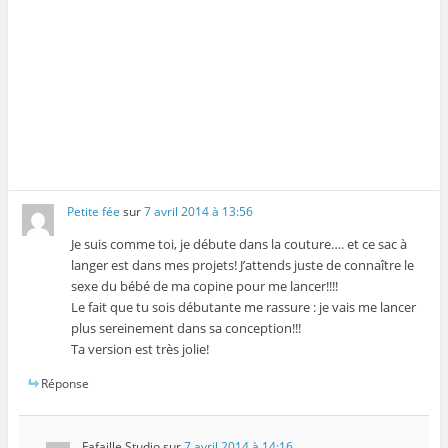
Petite fée
sur
7 avril 2014 à 13:56
Je suis comme toi, je débute dans la couture…. et ce sac à
langer est dans mes projets! J’attends juste de connaître le
sexe du bébé de ma copine pour me lancer!!!!
Le fait que tu sois débutante me rassure : je vais me lancer
plus sereinement dans sa conception!!!
Ta version est très jolie!
Réponse
Fafaille Studio
sur
7 avril 2014 à 14:16