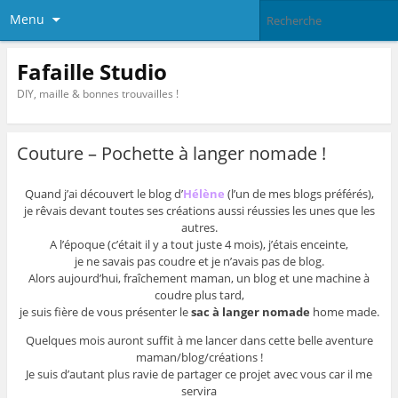
Menu
Fafaille Studio
DIY, maille & bonnes trouvailles !
Couture – Pochette à langer nomade !
Quand j’ai découvert le blog d’
Hélène
(l’un de mes blogs préférés),
je rêvais devant toutes ses créations aussi réussies les unes que les
autres.
A l’époque (c’était il y a tout juste 4 mois), j’étais enceinte,
je ne savais pas coudre et je n’avais pas de blog.
Alors aujourd’hui, fraîchement maman, un blog et une machine à
coudre plus tard,
je suis fière de vous présenter le
sac à langer nomade
home made.
Quelques mois auront suffit à me lancer dans cette belle aventure
maman/blog/créations !
Je suis d’autant plus ravie de partager ce projet avec vous car il me
servira