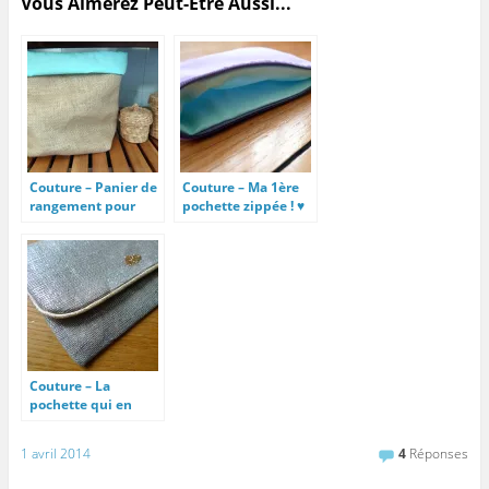
Vous Aimerez Peut-Être Aussi...
Couture – Panier de
Couture – Ma 1ère
rangement pour
pochette zippée ! ♥
salle de bain
Couture – La
pochette qui en
jette !
1 avril 2014
4
Réponses