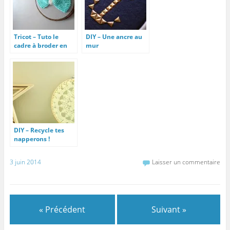
Tricot – Tuto le
DIY – Une ancre au
cadre à broder en
mur
décoration murale
DIY – Recycle tes
napperons !
3 juin 2014
Laisser un commentaire
« Précédent
Suivant »