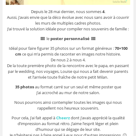
Depuis le 28 mai dernier, nous sommes
4
.
Aussi, j’avais envie que la déco évolue avec nous sans avoir à couvrir
les murs de multiples cadres photos.
J’ai trouvé la solution idéale pour compiler nos souvenirs de famille :
le
poster personnalisé
Idéal pour faire figurer 35 photos sur un format généreux :
70×100
cm
ce qui m’a permis de raconter en images notre histoire.
De nous 2 à nous 4.
De la toute première photo de la rencontre avec le papa, en passant
par le wedding, nos voyages, Louise qui nous a fait devenir parents
et l’arrivée toute fraîche de notre petit Milan.
35 photos
au format carré sur un seul et même poster que
j’ai accroché au mur de notre salon.
Nous pourrons ainsi contempler toutes les images qui nous
rappellent nos heureux souvenirs.
Pour cela, j’ai fait appel à
Cheerz
dont j’avais apprécié la qualité
d’impression au format rétro. J’aime l’esprit léger et plein
d’humour qui se dégage de leur site.
Je n’hésiterai pas à faire appel à eux pour d’autres impressions. 🙂