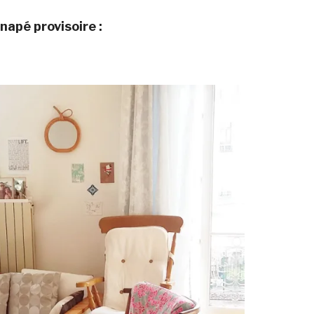
napé provisoire :
Ca
To
m
ar