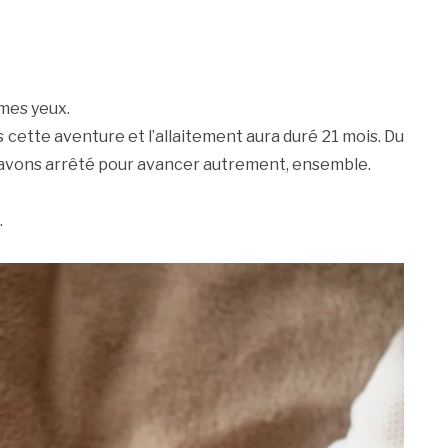
Ca
à mes yeux.
 cette aventure et l’allaitement aura duré 21 mois. Du
 avons arrêté pour avancer autrement, ensemble.
…
To
m
ar