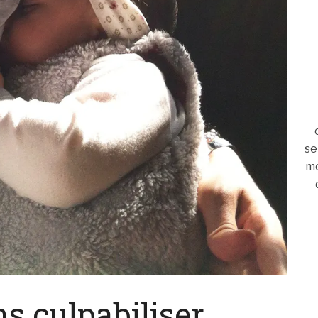
se
mo
ns culpabiliser