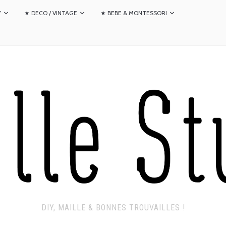
Y
★ DECO / VINTAGE
★ BEBE & MONTESSORI
DIY, MAILLE & BONNES TROUVAILLES !