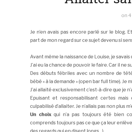
on
4
Je n’en avais pas encore parlé sur le blog. E
part de mon regard sur ce sujet devenu si sen
Avant même la naissance de Louise, je savais
J’ai eu la chance de pouvoir le faire. Car il ne s
Des débuts fébriles avec un nombre de tétées 
bébé « à la demande » (open bar full time). Je m
J’ai allaité exclusivement c’est-à-dire que je n’a
Epuisant et responsabilisant certes mais c
culpabilisé d’allaiter. Je n’allais pas non plus 
Un choix
qui n’a pas toujours été bien co
comprends toujours pas ce que ça leur enlève qu
des regards qui en disent longs…).