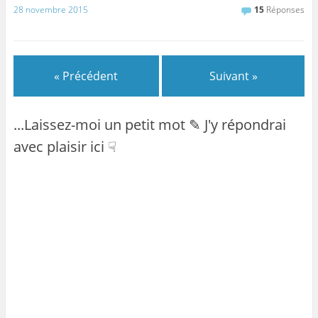
28 novembre 2015
15
Réponses
« Précédent
Suivant »
...Laissez-moi un petit mot ✎ J'y répondrai
avec plaisir ici ☟