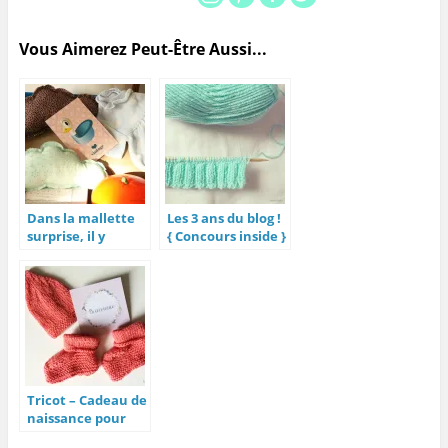
Vous Aimerez Peut-Être Aussi...
Dans la mallette
Les 3 ans du blog !
surprise, il y
{ Concours inside }
avait…
♥
Tricot – Cadeau de
naissance pour
une petite Maylie