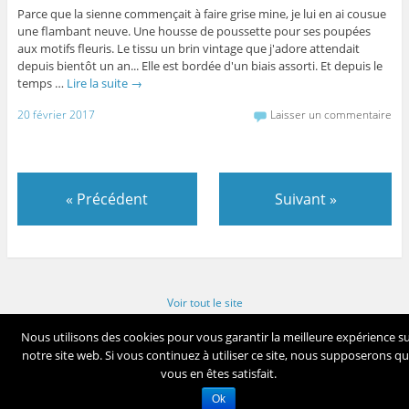
Parce que la sienne commençait à faire grise mine, je lui en ai cousue
une flambant neuve. Une housse de poussette pour ses poupées
aux motifs fleuris. Le tissu un brin vintage que j'adore attendait
depuis bientôt un an... Elle est bordée d'un biais assorti. Et depuis le
temps …
Lire la suite
→
20 février 2017
Laisser un commentaire
«
Précédent
Suivant
»
Voir tout le site
Now Available!
Download WordPress for Android
Nous utilisons des cookies pour vous garantir la meilleure expérience s
notre site web. Si vous continuez à utiliser ce site, nous supposerons q
vous en êtes satisfait.
Fièrement propulsé par WordPress
Ok